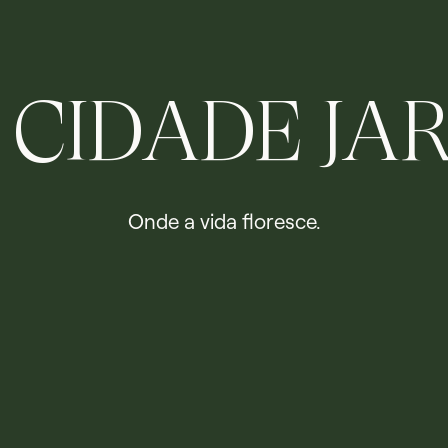
CIDADE
JA
Onde
a
vida
floresce.