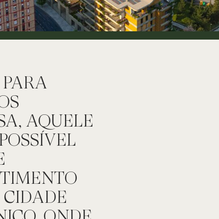
 PARA
OS
A, AQUELE
POSSÍVEL
E
ENTIMENTO
5 CIDADE
NICO, ONDE