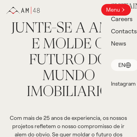
SUSTAI
Menu
Careers
JUNTE-SE A AM48
Contacts
E MOLDE O
News
FUTURO DO
EN
MUNDO
Instagram
IMOBILIARIO
Com mais de 25 anos de experiencia, os nossos
projetos refletem o nosso compromisso de ir
alem do obvio. Se quer moldar o futuro dos